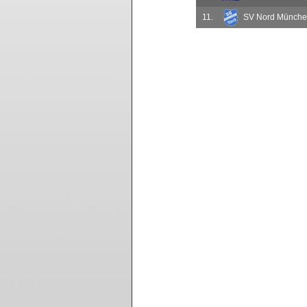
11.
SV Nord München