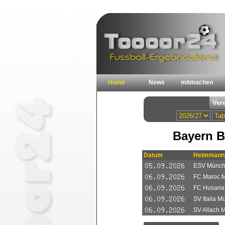
Home
News
mitmachen
Bayern B
Datum
Heimmanns
ESV Münch
FC Maroc 
FC Husari
SV Italia M
SV Allach 