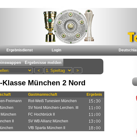
Ergebnisdienst
Login
Deutschla
-Klasse München 2 Nord
chaft
Gastmannschaft
Ergebnis
en-Freimann
Rot-Weiß Tunesien München
München
SV Nord München-Lerchen. III
a München
FC Hochbrück II
ünchen II
SV WB Allianz München
München
VfB Sparta München II