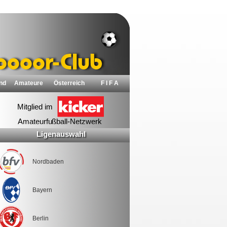
nd
Amateure
Österreich
F I F A
Ligenauswahl
Nordbaden
Bayern
Berlin