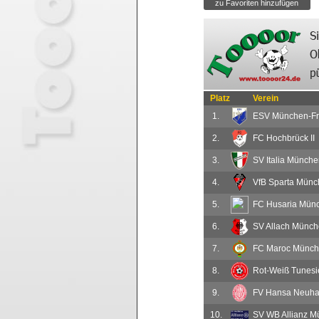
Platz
Verein
1.
ESV München-F
2.
FC Hochbrück II
3.
SV Italia München
4.
VfB Sparta Münch
5.
FC Husaria Mün
6.
SV Allach Münc
7.
FC Maroc Münc
8.
Rot-Weiß Tunes
9.
FV Hansa Neuh
10.
SV WB Allianz 