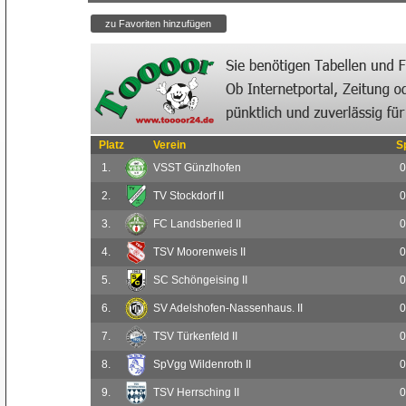
Platz
Verein
S
1.
VSST Günzlhofen
0
2.
TV Stockdorf II
0
3.
FC Landsberied II
0
4.
TSV Moorenweis II
0
5.
SC Schöngeising II
0
6.
SV Adelshofen-Nassenhaus. II
0
7.
TSV Türkenfeld II
0
8.
SpVgg Wildenroth II
0
9.
TSV Herrsching II
0