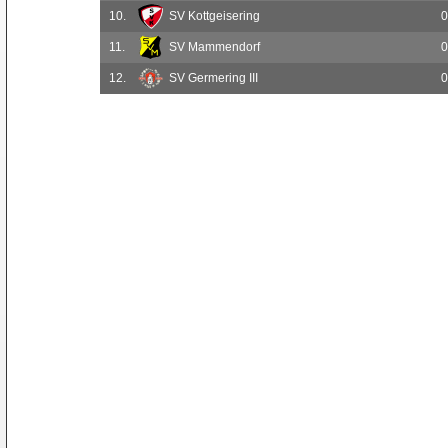
10.
SV Kottgeisering
0
11.
SV Mammendorf
0
12.
SV Germering III
0