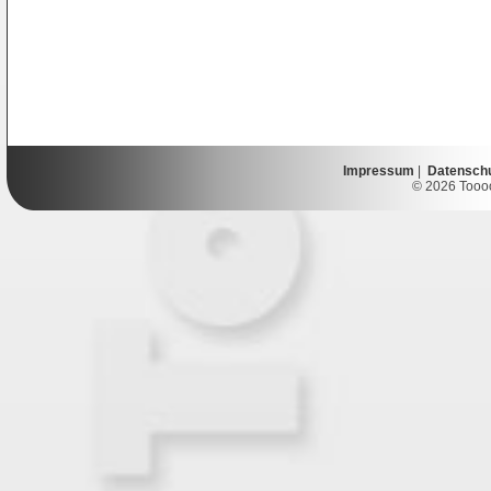
Impressum
|
Datensch
© 2026 Toooor