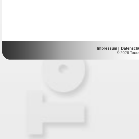
Impressum
|
Datensch
© 2026 Toooor