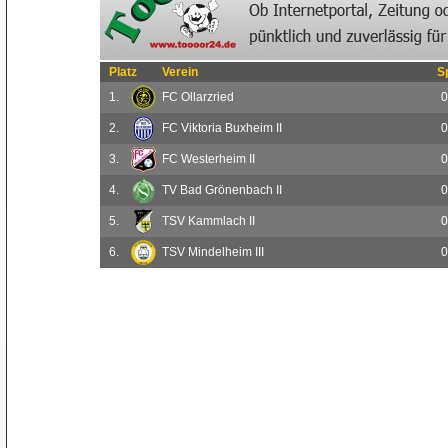
Platz
Verein
S
1.
FC Ollarzried
0
2.
FC Viktoria Buxheim II
0
3.
FC Westerheim II
0
4.
TV Bad Grönenbach II
0
5.
TSV Kammlach II
0
6.
TSV Mindelheim III
0