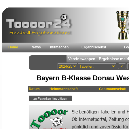
Home
News
mitmachen
Ergebnisdienst
Lo
Bayern B-Klasse Donau Wes
Datum
Heimmannschaft
Gastmannschaft