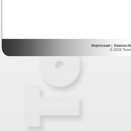
Impressum
|
Datensch
© 2026 Toooor