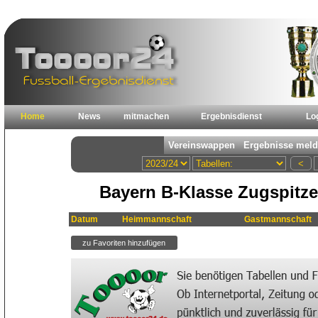
Home
News
mitmachen
Ergebnisdienst
Lo
Bayern B-Klasse Zugspitze
Datum
Heimmannschaft
Gastmannschaft