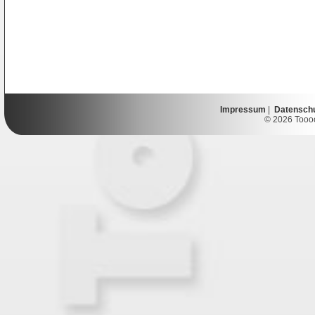
Impressum
|
Datensch
© 2026 Toooor