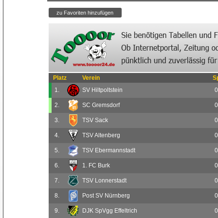
Platz
Verein
S
1.
SV Hiltpoltstein
0
2.
SC Gremsdorf
0
3.
TSV Sack
0
4.
TSV Altenberg
0
5.
TSV Ebermannstadt
0
6.
1. FC Burk
0
7.
TSV Lonnerstadt
0
8.
Post SV Nürnberg
0
9.
DJK SpVgg Effeltrich
0