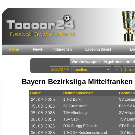
Home
News
mitmachen
Ergebnisdienst
Lo
Bayern Bezirksliga Mittelfranken
Datum
Heimmannschaft
Gastman
1. FC Burk
SV Losau
SC Gremsdorf
Post SV 
TSV Altenberg
SV Hiltpol
TSV Sack
TSV Lonn
DJK SpVgg Effeltrich
STV Deut
1. FC SF Reichenschwand
TSV Eber