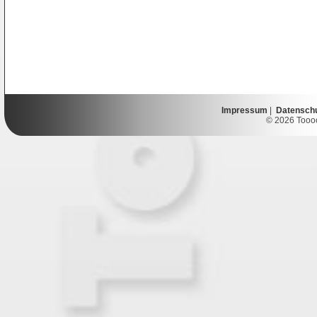
Impressum
|
Datensch
© 2026 Toooor