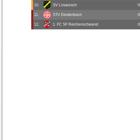
10.
SV Losaurach
0
11.
STV Deutenbach
0
12.
1. FC SF Reichenschwand
0