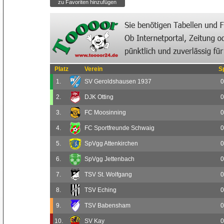
Platz
Verein
S
1.
SV Geroldshausen 1937
0
2.
DJK Otting
0
3.
FC Moosinning
0
4.
FC Sportfreunde Schwaig
0
5.
SpVgg Attenkirchen
0
6.
SpVgg Jettenbach
0
7.
TSV St. Wolfgang
0
8.
TSV Eching
0
9.
TSV Babensham
0
10.
SV Kay
0