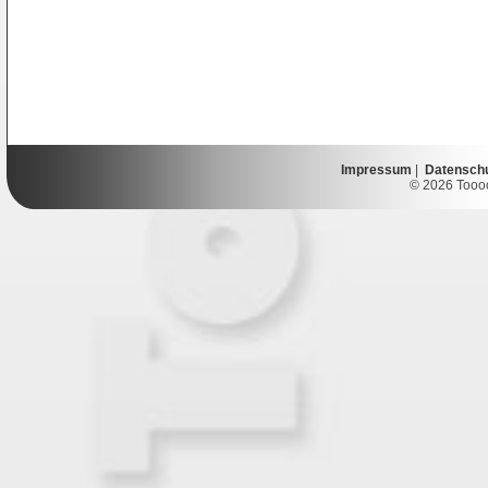
Impressum
|
Datensch
© 2026 Toooor