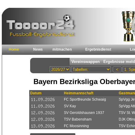
Home
News
mitmachen
Ergebnisdienst
Lo
Bayern Bezirksliga Oberbayer
Datum
Heimmannschaft
Gastmann
FC Sportfreunde Schwaig
SpVgg Je
SV Kay
SpVgg Att
SV Geroldshausen 1937
TSV St. W
TSV Babensham
DJK Ottin
FC Moosinning
TSV Echi