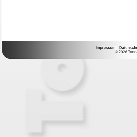
Impressum
|
Datensch
© 2026 Toooor