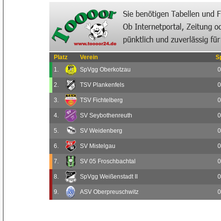
Platz
Verein
S
1.
SpVgg Oberkotzau
0
2.
TSV Plankenfels
0
3.
TSV Fichtelberg
0
4.
SV Seybothenreuth
0
5.
SV Weidenberg
0
6.
SV Mistelgau
0
7.
SV 05 Froschbachtal
0
8.
SpVgg Weißenstadt II
0
9.
ASV Oberpreuschwitz
0