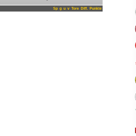
Sp
g
u
v
Tore
Diff.
Punkte