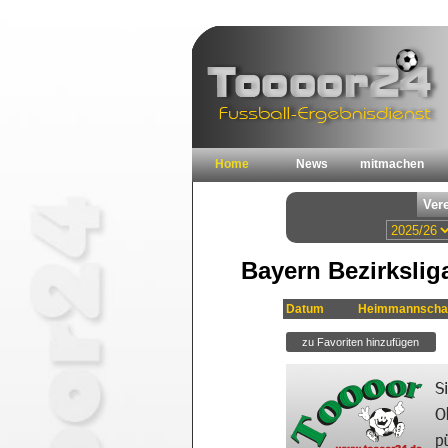
Home
News
mitmachen
Bayern Bezirkslig
Datum
Heimmannscha