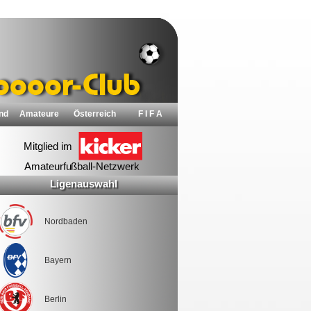
nd
Amateure
Österreich
F I F A
Ligenauswahl
Nordbaden
Bayern
Berlin