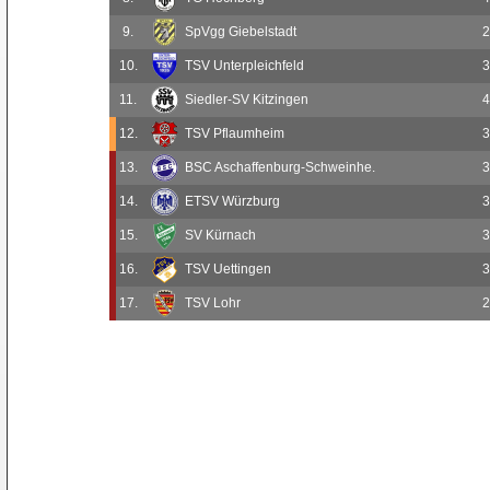
9.
SpVgg Giebelstadt
2
10.
TSV Unterpleichfeld
3
11.
Siedler-SV Kitzingen
4
12.
TSV Pflaumheim
3
13.
BSC Aschaffenburg-Schweinhe.
3
14.
ETSV Würzburg
3
15.
SV Kürnach
3
16.
TSV Uettingen
3
17.
TSV Lohr
2