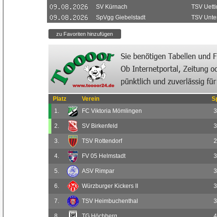
SV Kürnach
TSV Uett
SpVgg Giebelstadt
TSV Unter
Platz
Verein
S
1.
FC Viktoria Mömlingen
3
2.
SV Birkenfeld
3
3.
TSV Rottendorf
2
4.
FV 05 Helmstadt
3
5.
ASV Rimpar
3
6.
Würzburger Kickers II
3
7.
TSV Heimbuchenthal
3
8.
TG Höchberg
4