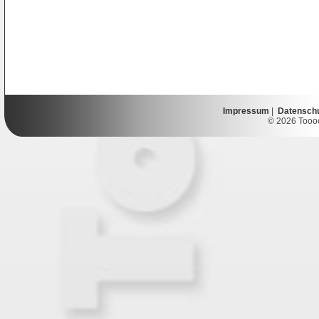
Impressum
|
Datensch
© 2026 Toooor