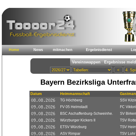
Home
News
mitmachen
Ergebnisdienst
Lo
Bayern Bezirksliga Unterfr
Datum
Heimmannschaft
Gastman
TG Höchberg
SSV Kitz
FV 05 Helmstadt
FC Viktor
BSC Aschaffenburg-Schweinhe.
SV Birken
Würzburger Kickers II
TSV Rotte
ETSV Würzburg
TSV Heim
ASV Rimpar
TSV Lohr