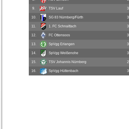
9.
TSV Lauf
3
10.
SG 83 Nürnberg/Fürth
3
11.
1. FC Schnaittach
3
12.
FC Ottensoos
3
13.
SpVgg Erlangen
3
14.
SpVgg Weißenohe
3
15.
TSV Johannis Nürnberg
2
16.
SpVgg Hüttenbach
3