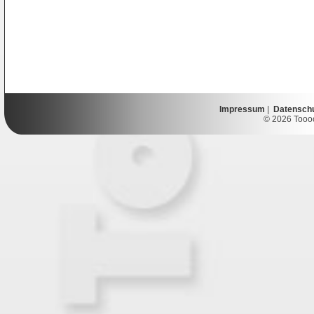
Impressum
|
Datensch
© 2026 Toooor