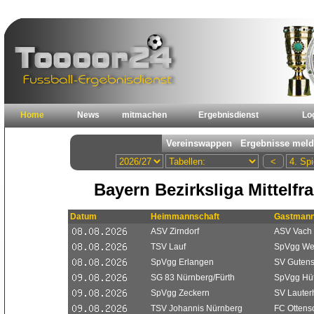
Home
News
mitmachen
Ergebnisdienst
Lo
Bayern Bezirksliga Mittelf
Datum
Heimmannschaft
Gastmann
ASV Zirndorf
ASV Vach
TSV Lauf
SpVgg We
SpVgg Erlangen
SV Gutens
SG 83 Nürnberg/Fürth
SpVgg Hü
SpVgg Zeckern
SV Lauter
TSV Johannis Nürnberg
FC Ottens