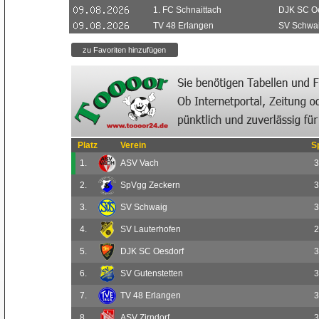
1. FC Schnaittach
DJK SC Oe
TV 48 Erlangen
SV Schwa
Platz
Verein
S
1.
ASV Vach
3
2.
SpVgg Zeckern
3
3.
SV Schwaig
3
4.
SV Lauterhofen
2
5.
DJK SC Oesdorf
3
6.
SV Gutenstetten
3
7.
TV 48 Erlangen
3
8.
ASV Zirndorf
3