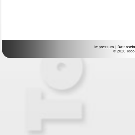
Impressum
|
Datensch
© 2026 Toooor