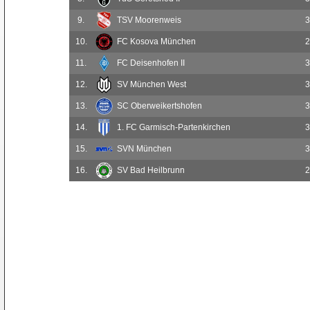
9.
TSV Moorenweis
3
10.
FC Kosova München
2
11.
FC Deisenhofen II
3
12.
SV München West
3
13.
SC Oberweikertshofen
3
14.
1. FC Garmisch-Partenkirchen
3
15.
SVN München
3
16.
SV Bad Heilbrunn
2