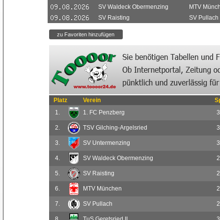
SV Waldeck Obermenzing
MTV Münc
SV Raisting
SV Pullach
Platz
Verein
S
1.
1. FC Penzberg
3
2.
TSV Gilching-Argelsried
3
3.
SV Untermenzing
3
4.
SV Waldeck Obermenzing
2
5.
SV Raisting
2
6.
MTV München
2
7.
SV Pullach
2
8.
TuS Geretsried II
3