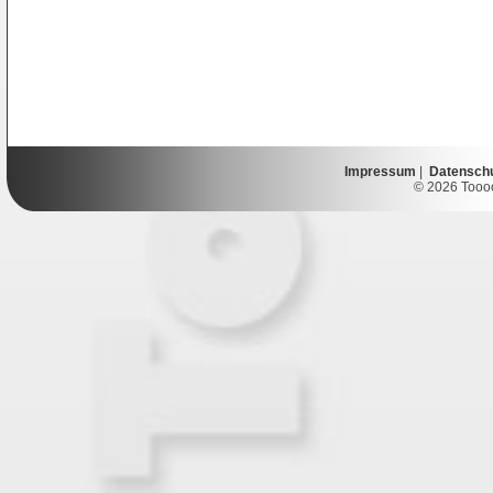
Impressum
|
Datensch
© 2026 Toooor