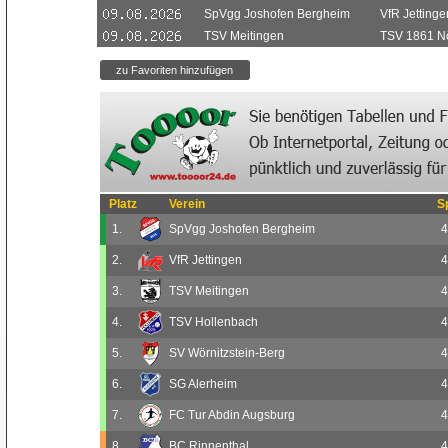
SpVgg Joshofen Bergheim
VfR Jettinge
TSV Meitingen
TSV 1861 Nö
Platz
Verein
S
1.
SpVgg Joshofen Bergheim
4
2.
VfR Jettingen
4
3.
TSV Meitingen
4
4.
TSV Hollenbach
4
5.
SV Wörnitzstein-Berg
4
6.
SG Alerheim
4
7.
FC Tur Abdin Augsburg
4
8.
BC Rinnenthal
4