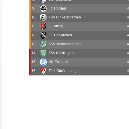
9.
FC Horgau
4
10.
TSV Dinkelscherben
4
11.
FC Affing
4
12.
FC Ehekirchen
4
13.
TSV Zusmarshausen
4
14.
TSV Nördlingen II
4
15.
VfL Ecknach
4
16.
Türk Gücü Lauingen
4