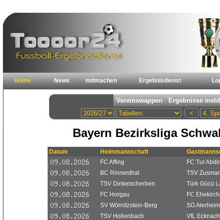
Home
News
mitmachen
Ergebnisdienst
Lo
Bayern Bezirksliga Schw
Datum
Heimmannschaft
Gastmannsc
FC Affing
FC Tur Abdi
BC Rinnenthal
TSV Zusmar
TSV Dinkelscherben
Türk Gücü L
FC Horgau
FC Ehekirc
SV Wörnitzstein-Berg
SG Alerheim
TSV Hollenbach
VfL Ecknach