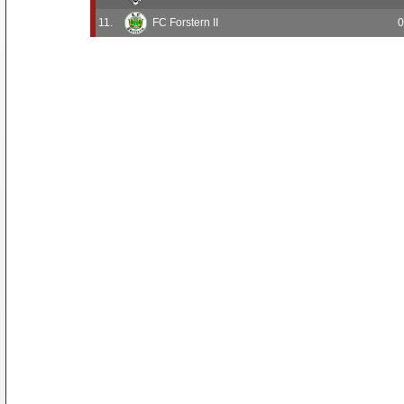
11.
FC Forstern II
0