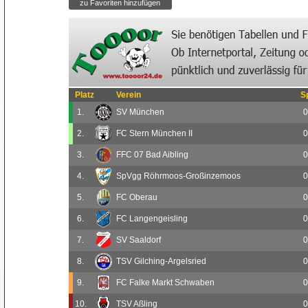
Platz
Verein
S
1.
SV München
0
2.
FC Stern München II
0
3.
FFC 07 Bad Aibling
0
4.
SpVgg Röhrmoos-Großinzemoos
0
5.
FC Oberau
0
6.
FC Langengeisling
0
7.
SV Saaldorf
0
8.
TSV Gilching-Argelsried
0
9.
FC Falke Markt Schwaben
0
10.
TSV Aßling
0