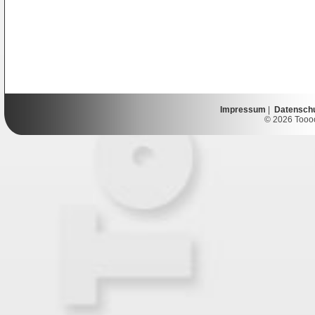
Impressum
|
Datensch
© 2026 Toooor