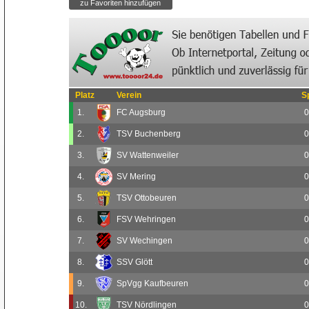
Platz
Verein
S
1.
FC Augsburg
0
2.
TSV Buchenberg
0
3.
SV Wattenweiler
0
4.
SV Mering
0
5.
TSV Ottobeuren
0
6.
FSV Wehringen
0
7.
SV Wechingen
0
8.
SSV Glött
0
9.
SpVgg Kaufbeuren
0
10.
TSV Nördlingen
0