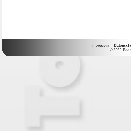
Impressum
|
Datensch
© 2026 Toooor