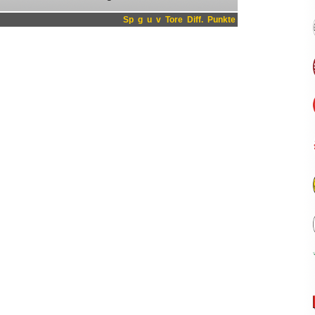
Sp
g
u
v
Tore
Diff.
Punkte