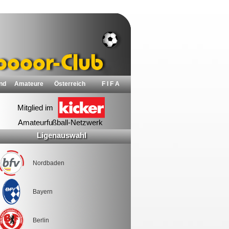
nd
Amateure
Österreich
F I F A
Ligenauswahl
Nordbaden
Bayern
Berlin