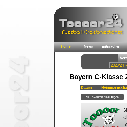
Home
News
mitmachen
Bayern C-Klasse 
Datum
Heimmannscha