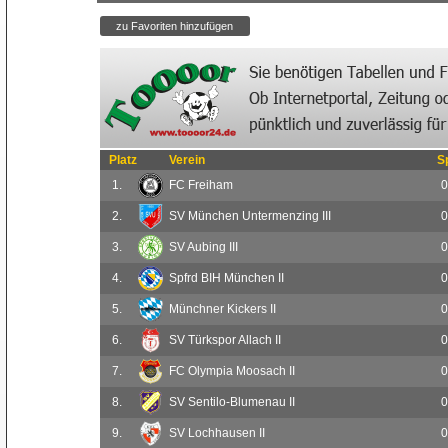
Platz
Verein
S
1.
FC Freiham
0
2.
SV München Untermenzing III
0
3.
SV Aubing III
0
4.
Spfrd BIH München II
0
5.
Münchner Kickers II
0
6.
SV Türkspor Allach II
0
7.
FC Olympia Moosach II
0
8.
SV Sentilo-Blumenau II
0
9.
SV Lochhausen II
0