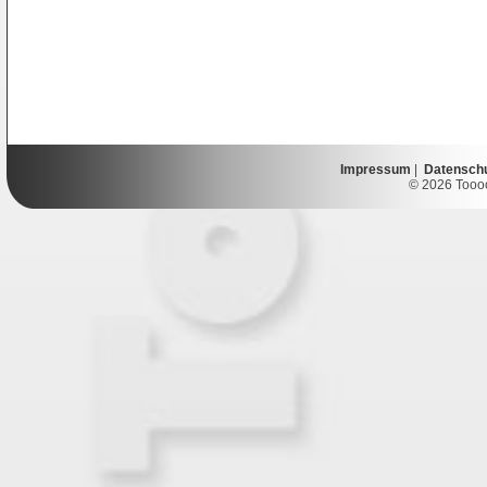
Impressum
|
Datensch
© 2026 Toooor