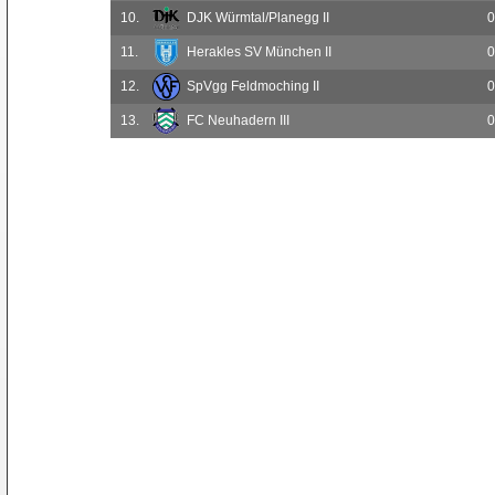
10.
DJK Würmtal/Planegg II
0
11.
Herakles SV München II
0
12.
SpVgg Feldmoching II
0
13.
FC Neuhadern III
0