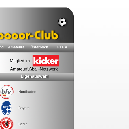
nd
Amateure
Österreich
F I F A
Ligenauswahl
Nordbaden
Bayern
Berlin