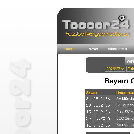
Home
News
mitmachen
Bayern 
Datum
Heimmann
SV Münche
SC Münche
Post-SV Mü
BSC Sendl
SV Pyrami