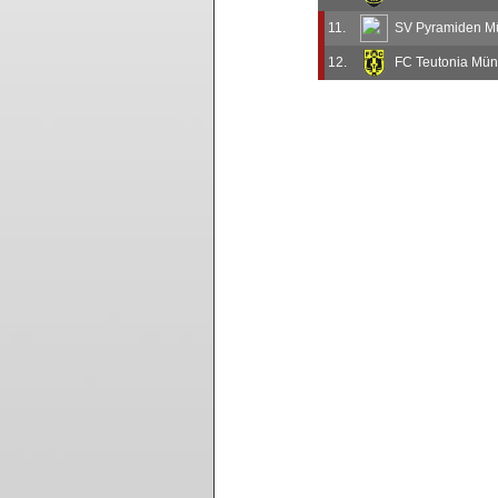
11.
SV Pyramiden M
12.
FC Teutonia Münc