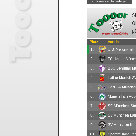
Platz
Verein
1.
U.S. Meroni-Itel
2.
FC Hertha Münche
3.
BSC Sendling Mü
4.
Latino Munich SV
5.
Post-SV München
6.
Munich Irish Rove
7.
SC München-Süd
8.
SV München Laim
9.
SV München II
10.
Sportfreunde Pasi