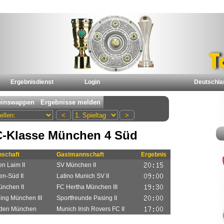
Ergebnisdienst
Login
Deutschla
C-Klasse München 4 Süd
schaft
Gastmannschaft
Ergebnis
n Laim II
SV München II
n-Süd II
Latino Munich SV II
nchen II
FC Hertha München III
ing München III
Sportfreunde Pasing II
den München
Munich Irish Rovers FC II