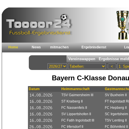
Home
News
mitmachen
Ergebnisdienst
Lo
Bayern C-Klasse Donau/
Datum
Heimmannschaft
Gastmannscha
TSV Gaimersheim III
SV Buxheim II
ST Kraiberg II
FT Ingolstadt R
FC Nassenfels II
FC Hepberg II
SV Lippertshofen II
SC Irgertsheim 
FC Fatih Ingolstadt III
TSV Lenting II
FC Irfersdorf II
FC Böhmfeld II