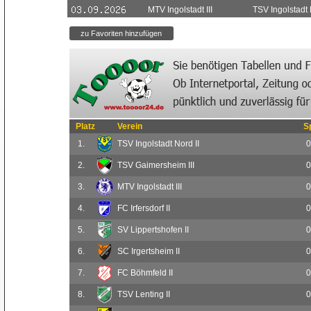
MTV Ingolstadt III
TSV Ingolstadt 
Platz
Verein
S
1.
TSV Ingolstadt Nord II
0
2.
TSV Gaimersheim III
0
3.
MTV Ingolstadt III
0
4.
FC Irfersdorf II
0
5.
SV Lippertshofen II
0
6.
SC Irgertsheim II
0
7.
FC Böhmfeld II
0
8.
TSV Lenting II
0