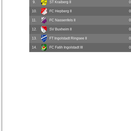
9.
ST Kraiberg II
0
10.
FC Hepberg II
0
11.
FC Nassenfels II
0
12.
SV Buxheim II
0
13.
FT Ingolstadt Ringsee II
0
14.
FC Fatih Ingolstadt III
0