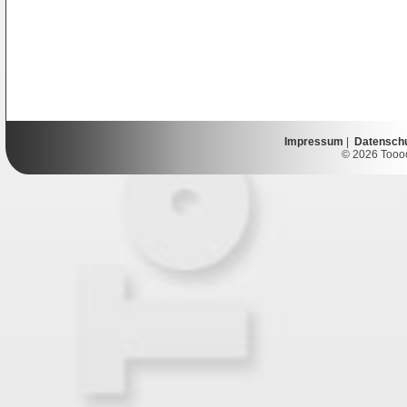
Impressum
|
Datensch
© 2026 Toooor