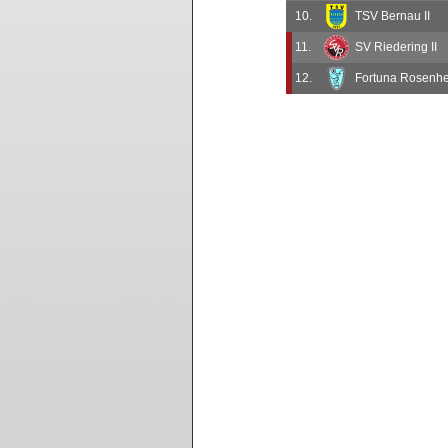
10.
TSV Bernau II
11.
SV Riedering II
12.
Fortuna Rosenhe