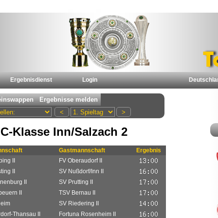
Ergebnisdienst
Login
Deutschla
C-Klasse Inn/Salzach 2
nschaft
Gastmannschaft
Ergebnis
ing II
FV Oberaudorf II
ing II
SV Nußdorf/Inn II
nenburg II
SV Prutting II
euern II
TSV Bernau II
heim
SV Riedering II
dorf-Thansau II
Fortuna Rosenheim II