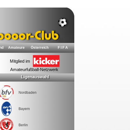
nd
Amateure
Österreich
F I F A
Ligenauswahl
Nordbaden
Bayern
Berlin