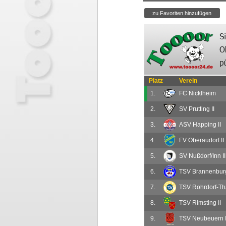
Platz
Verein
1.
FC Nicklheim
2.
SV Prutting II
3.
ASV Happing II
4.
FV Oberaudorf II
5.
SV Nußdorf/Inn II
6.
TSV Brannenburg
7.
TSV Rohrdorf-Th
8.
TSV Rimsting II
9.
TSV Neubeuern I