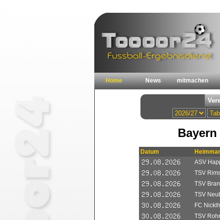
Home
News
mitmachen
Bayern 
Datum
Heimman
ASV Happ
TSV Rimst
TSV Bran
TSV Neub
FC Nickl
TSV Rohr