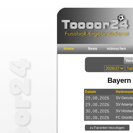
Home
News
mitmachen
Bayern 
Datum
Heimmann
SV Genclerb
SV Ameran
SV Höslwa
FC Grünthal