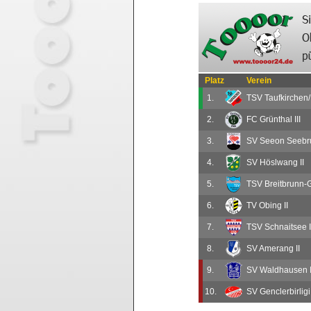
Platz
Verein
1.
TSV Taufkirchen/I
2.
FC Grünthal III
3.
SV Seeon Seebru
4.
SV Höslwang II
5.
TSV Breitbrunn-Gs
6.
TV Obing II
7.
TSV Schnaitsee I
8.
SV Amerang II
9.
SV Waldhausen I
10.
SV Genclerbirligi