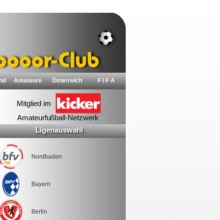
nd
Amateure
Österreich
F I F A
Ligenauswahl
Nordbaden
Bayern
Berlin