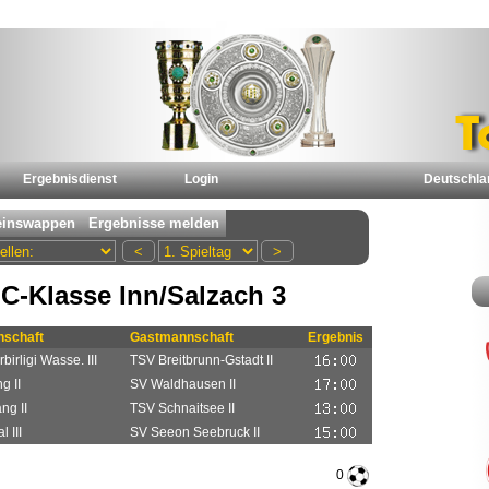
Ergebnisdienst
Login
Deutschla
C-Klasse Inn/Salzach 3
schaft
Gastmannschaft
Ergebnis
irligi Wasse. III
TSV Breitbrunn-Gstadt II
g II
SV Waldhausen II
ng II
TSV Schnaitsee II
 III
SV Seeon Seebruck II
0