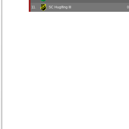
11.
SC Huglfing III
0