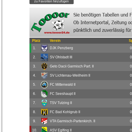
Platz
Verein
S
1.
DJK Penzberg
0
2.
SV Ohlstadt III
0
3.
Geto Dacii Garmisch Part. II
0
4.
SV Lichtenau-Weilheim II
0
5.
FC Mittenwald II
0
6.
FC Seeshaupt II
0
7.
TSV Tutzing II
0
8.
FC Bad Kohlgrub II
0
9.
VTA Garmisch-Partenkirch. II
0
10.
ASV Eglfing II
0