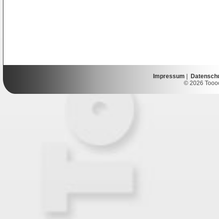
Impressum
|
Datensch
© 2026 Toooor