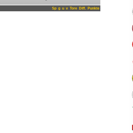
Sp
g
u
v
Tore
Diff.
Punkte