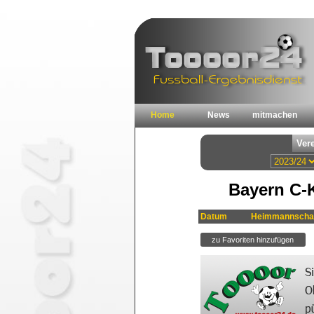
Home
News
mitmachen
Bayern C-K
Datum
Heimmannscha