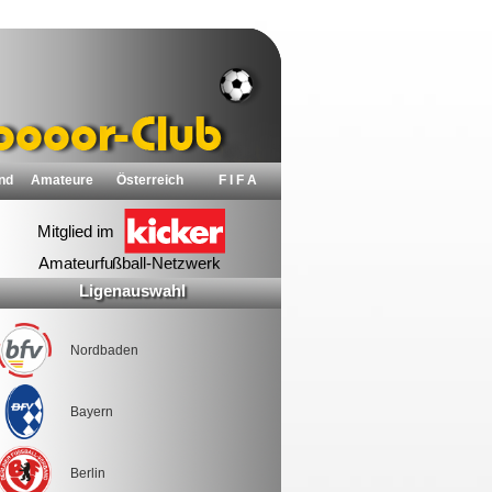
nd
Amateure
Österreich
F I F A
Ligenauswahl
Nordbaden
Bayern
Berlin