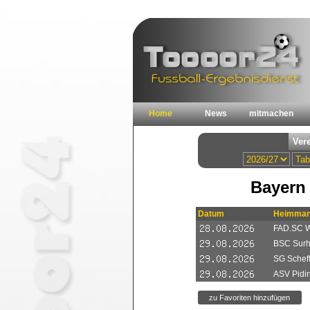
Home
News
mitmachen
Bayern 
Datum
Heimman
FAD.SC W
BSC Surhe
SG Schef
ASV Pidin