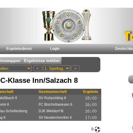
Ergebnisdienst
Login
Deutschla
C-Klasse Inn/Salzach 8
nschaft
Gastmannschaft
Ergebnis
eißbach II
SV Ruhpolding II
im II
FC Bischofswiesen II
fau-Schellenberg
DJK Weildorf III
g II
SV Neukirchen/Inn II
0