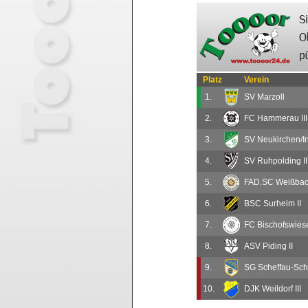
Platz
Verein
1.
SV Marzoll
2.
FC Hammerau III
3.
SV Neukirchen/In
4.
SV Ruhpolding II
5.
FAD.SC Weißbach
6.
BSC Surheim II
7.
FC Bischofswiese
8.
ASV Piding II
9.
SG Scheffau-Sch
10.
DJK Weildorf III