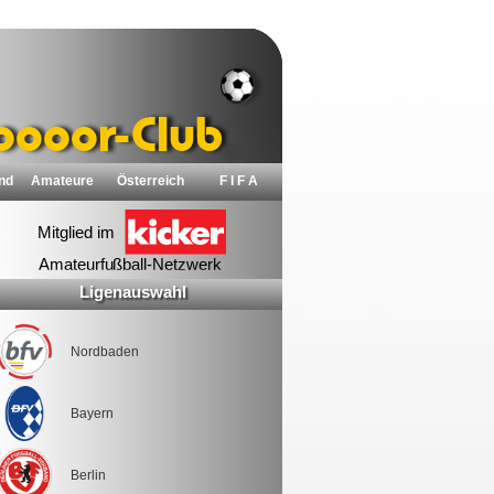
nd
Amateure
Österreich
F I F A
Ligenauswahl
Nordbaden
Bayern
Berlin