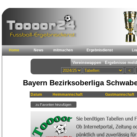
Home
News
mitmachen
Ergebnisdienst
Lo
Bayern Bezirksoberliga Schwabe
Datum
Heimmannschaft
Gastmannschaft