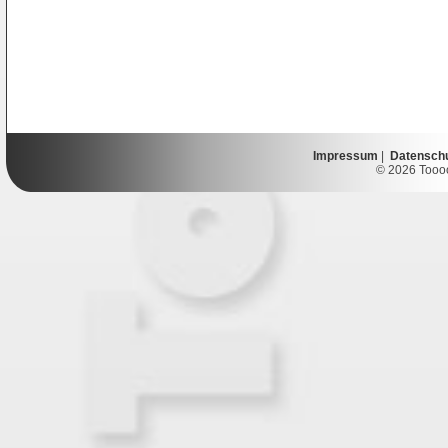
Impressum
|
Datensch
© 2026 Toooor