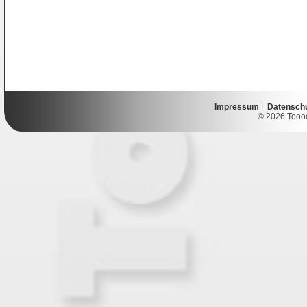
Impressum
|
Datensch
© 2026 Toooor