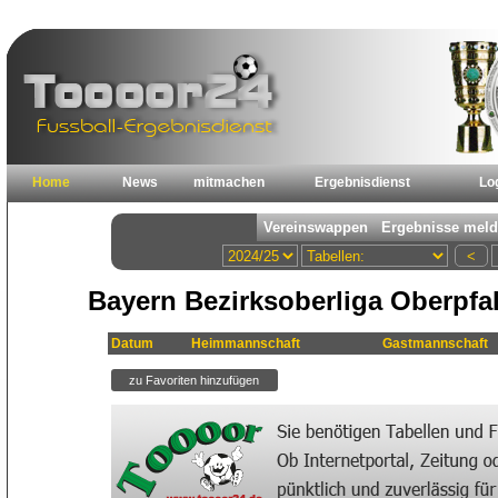
Home
News
mitmachen
Ergebnisdienst
Lo
Bayern Bezirksoberliga Oberpfal
Datum
Heimmannschaft
Gastmannschaft