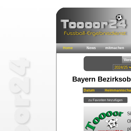
Home
News
mitmachen
Bayern Bezirksobe
Datum
Heimmannscha