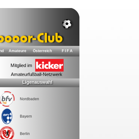
nd
Amateure
Österreich
F I F A
Ligenauswahl
Nordbaden
Bayern
Berlin