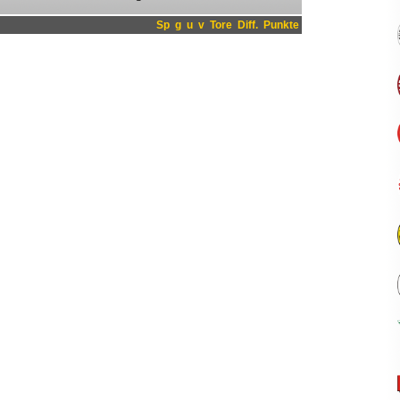
Sp
g
u
v
Tore
Diff.
Punkte