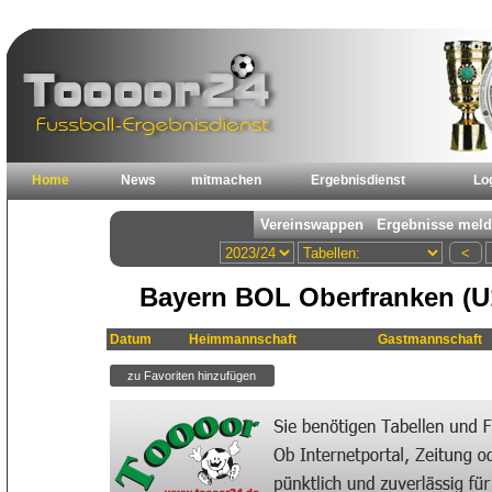
Home
News
mitmachen
Ergebnisdienst
Lo
Bayern BOL Oberfranken (U
Datum
Heimmannschaft
Gastmannschaft