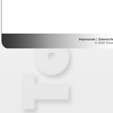
Impressum
|
Datensch
© 2026 Toooor