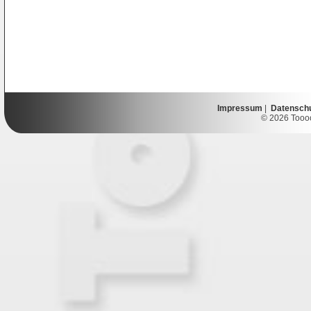
Impressum
|
Datensch
© 2026 Toooor