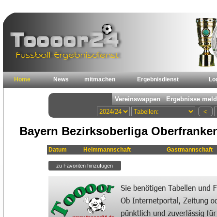
Home
News
mitmachen
Ergebnisdienst
Lo
Bayern Bezirksoberliga Oberfranken
Datum
Heimmannschaft
Gastmannschaft