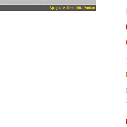
Sp
g
u
v
Tore
Diff.
Punkte