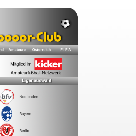
nd
Amateure
Österreich
F I F A
Ligenauswahl
Nordbaden
Bayern
Berlin