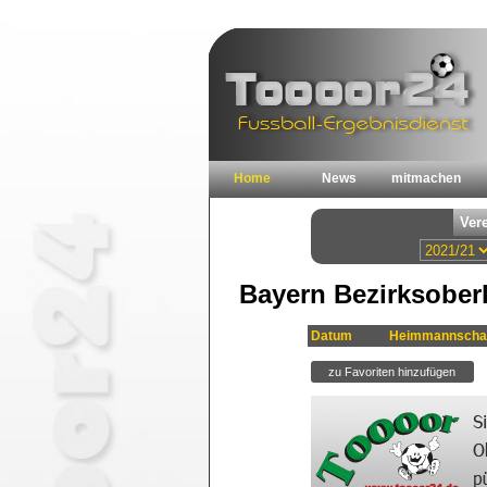
Home
News
mitmachen
Bayern Bezirksoberl
Datum
Heimmannscha