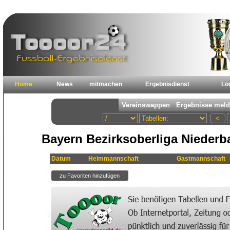
Home
News
mitmachen
Ergebnisdienst
Lo
Bayern Bezirksoberliga Niederb
Datum
Heimmannschaft
Gastmannschaft