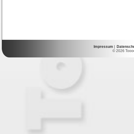
Impressum
|
Datensch
© 2026 Toooor