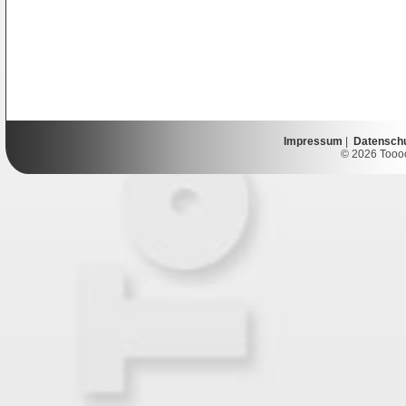
Impressum
|
Datensch
© 2026 Toooor