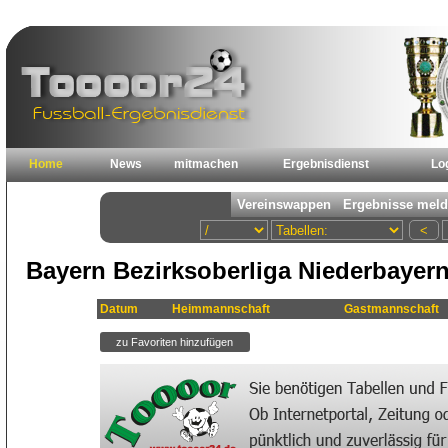
Home
News
mitmachen
Ergebnisdienst
Lo
Bayern Bezirksoberliga Niederbayern
Datum
Heimmannschaft
Gastmannschaft