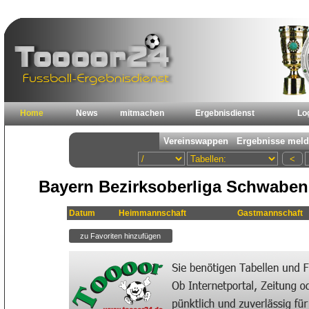
Home
News
mitmachen
Ergebnisdienst
Lo
Bayern Bezirksoberliga Schwaben 
Datum
Heimmannschaft
Gastmannschaft