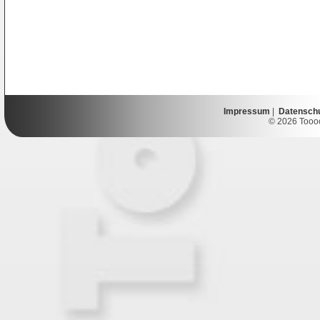
Impressum
|
Datensch
© 2026 Toooor