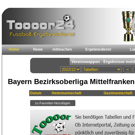
Home
News
mitmachen
Ergebnisdienst
Lo
Bayern Bezirksoberliga Mittelfranken
Datum
Heimmannschaft
Gastmannschaft