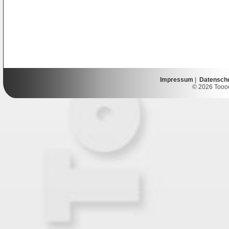
Impressum
|
Datensch
© 2026 Toooor