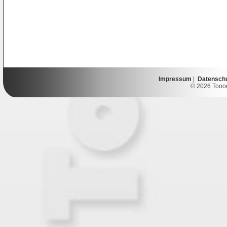
Impressum
|
Datensch
© 2026 Toooor