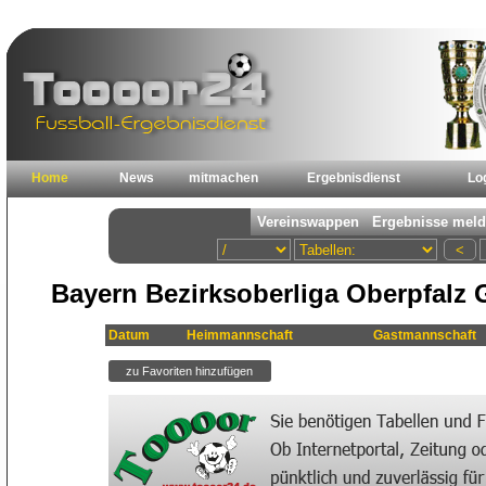
Home
News
mitmachen
Ergebnisdienst
Lo
Bayern Bezirksoberliga Oberpfalz 
Datum
Heimmannschaft
Gastmannschaft