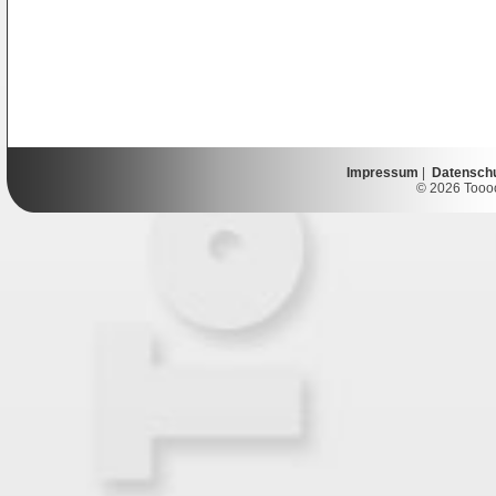
Impressum
|
Datensch
© 2026 Toooor