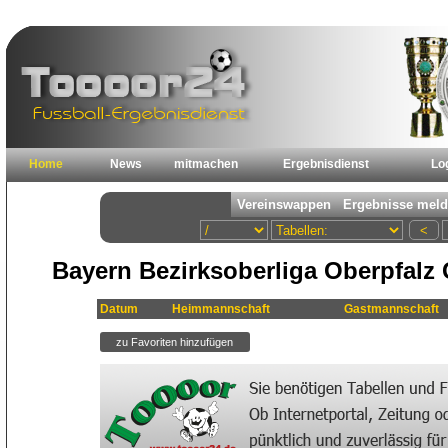
Home
News
mitmachen
Ergebnisdienst
Lo
Bayern Bezirksoberliga Oberpfalz
Datum
Heimmannschaft
Gastmannschaft