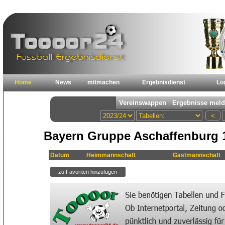
Home
News
mitmachen
Ergebnisdienst
Lo
Bayern Gruppe Aschaffenburg 1
Datum
Heimmannschaft
Gastmannschaft