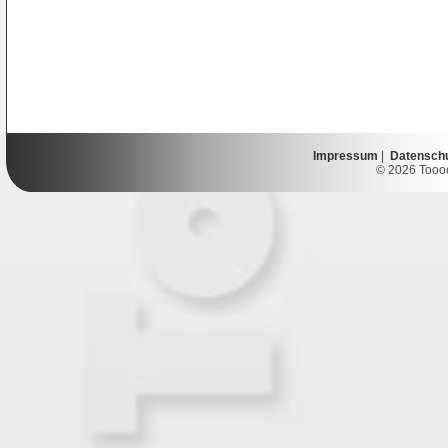
Impressum
|
Datensch
© 2026 Toooor