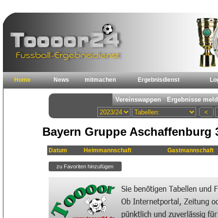
Home
News
mitmachen
Ergebnisdienst
Lo
Bayern Gruppe Aschaffenburg 3
Datum
Heimmannschaft
Gastmannschaft