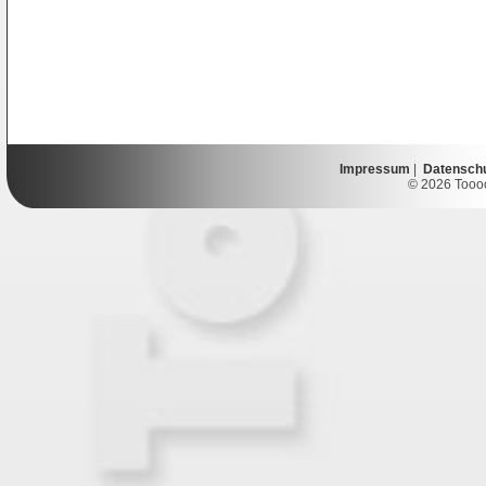
Impressum
|
Datensch
© 2026 Toooor