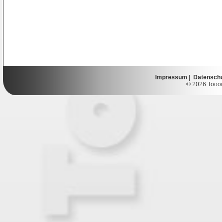
Impressum
|
Datensch
© 2026 Toooor