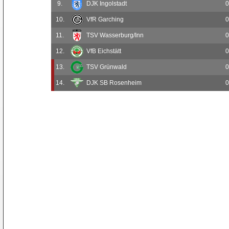
9.
DJK Ingolstadt
0
10.
VfR Garching
0
11.
TSV Wasserburg/Inn
0
12.
VfB Eichstätt
0
13.
TSV Grünwald
0
14.
DJK SB Rosenheim
0