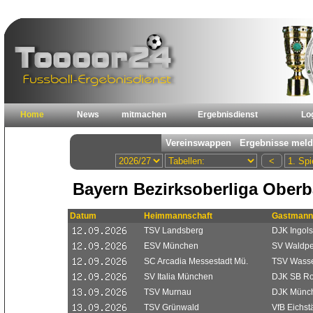
Home
News
mitmachen
Ergebnisdienst
Lo
Bayern Bezirksoberliga Oberb
Datum
Heimmannschaft
Gastmann
TSV Landsberg
DJK Ingols
ESV München
SV Waldpe
SC Arcadia Messestadt Mü.
TSV Wasse
SV Italia München
DJK SB R
TSV Murnau
DJK Münch
TSV Grünwald
VfB Eichstä