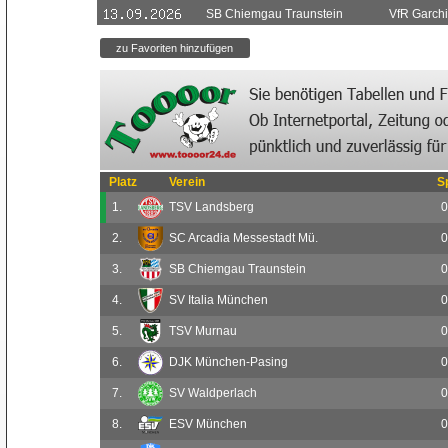
SB Chiemgau Traunstein
VfR Garch
Platz
Verein
S
1.
TSV Landsberg
0
2.
SC Arcadia Messestadt Mü.
0
3.
SB Chiemgau Traunstein
0
4.
SV Italia München
0
5.
TSV Murnau
0
6.
DJK München-Pasing
0
7.
SV Waldperlach
0
8.
ESV München
0