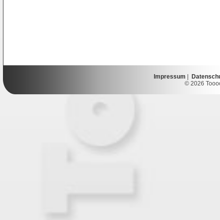
Impressum
|
Datensch
© 2026 Toooor