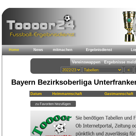
Home
News
mitmachen
Ergebnisdienst
Lo
Bayern Bezirksoberliga Unterfranke
Datum
Heimmannschaft
Gastmannschaft