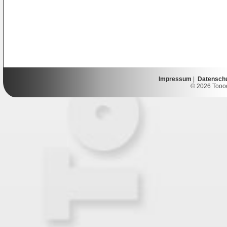
Impressum
|
Datensch
© 2026 Toooor