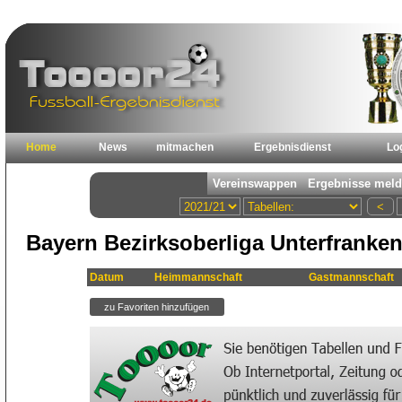
Home
News
mitmachen
Ergebnisdienst
Lo
Bayern Bezirksoberliga Unterfranken
Datum
Heimmannschaft
Gastmannschaft