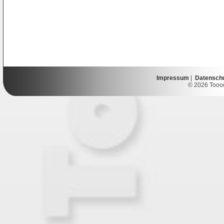
Impressum
|
Datensch
© 2026 Toooor