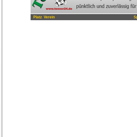
Platz
Verein
S