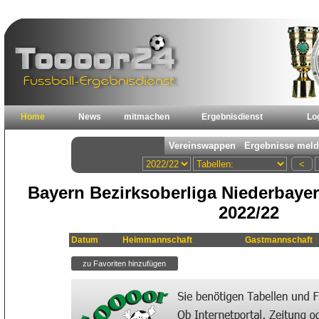
Home
News
mitmachen
Ergebnisdienst
Lo
Bayern Bezirksoberliga Niederbayer
2022/22
Datum
Heimmannschaft
Gastmannschaft