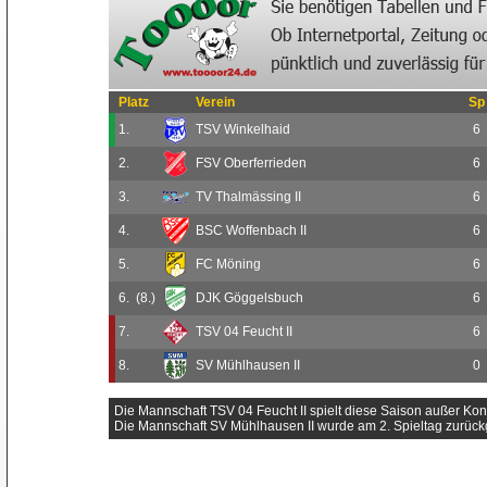
Platz
Verein
Sp
1.
TSV Winkelhaid
6
2.
FSV Oberferrieden
6
3.
TV Thalmässing II
6
4.
BSC Woffenbach II
6
5.
FC Möning
6
6.
(8.)
DJK Göggelsbuch
6
7.
TSV 04 Feucht II
6
8.
SV Mühlhausen II
0
Die Mannschaft TSV 04 Feucht II spielt diese Saison außer Kon
Die Mannschaft SV Mühlhausen II wurde am 2. Spieltag zurüc