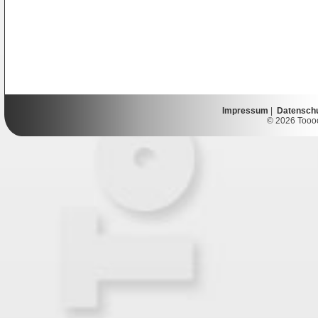
Impressum
|
Datensch
© 2026 Toooor