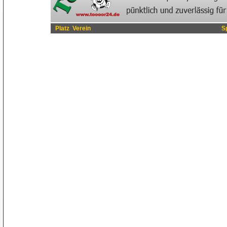
Platz
Verein
S