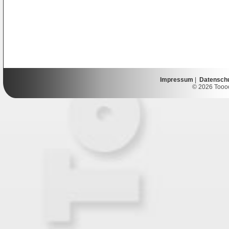
Impressum
|
Datensch
© 2026 Toooor