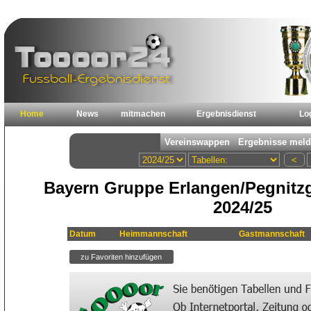
Home
News
mitmachen
Ergebnisdienst
Lo
Bayern Gruppe Erlangen/Pegnitz
2024/25
Datum
Heimmannschaft
Gastmannschaft