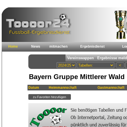
Home
News
mitmachen
Ergebnisdienst
Lo
Bayern Gruppe Mittlerer Wald 
Datum
Heimmannschaft
Gastmannschaft