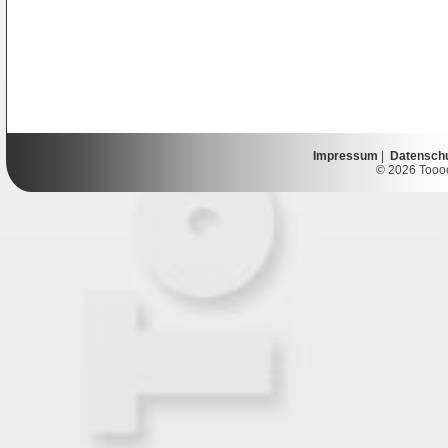
Impressum
|
Datensch
© 2026 Toooor