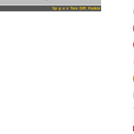
Sp
g
u
v
Tore
Diff.
Punkte