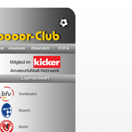
nd
Amateure
Österreich
F I F A
Ligenauswahl
Nordbaden
Bayern
Berlin