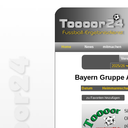
Home
News
mitmachen
Bayern Gruppe A
Datum
Heimmannscha