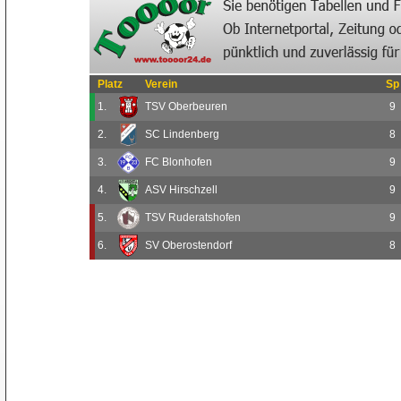
Platz
Verein
Sp
1.
TSV Oberbeuren
9
2.
SC Lindenberg
8
3.
FC Blonhofen
9
4.
ASV Hirschzell
9
5.
TSV Ruderatshofen
9
6.
SV Oberostendorf
8