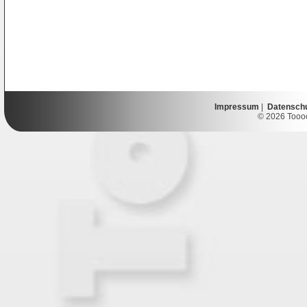
Impressum
|
Datensch
© 2026 Toooor