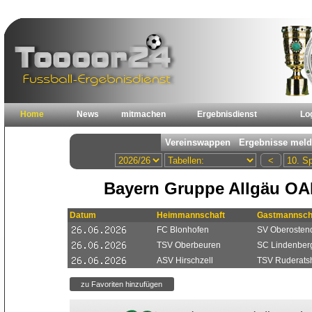
Home
News
mitmachen
Ergebnisdienst
Lo
Bayern Gruppe Allgäu OA
Datum
Heimmannschaft
Gastmannsch
FC Blonhofen
SV Oberostend
TSV Oberbeuren
SC Lindenber
ASV Hirschzell
TSV Ruderats