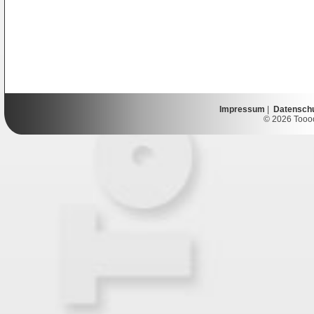
Impressum
|
Datensch
© 2026 Toooor