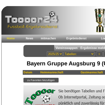
Home
News
mitmachen
Ergebnisdienst
Lo
Bayern Gruppe Augsburg 9 (
Datum
Heimmannschaft
Gastmannschaft