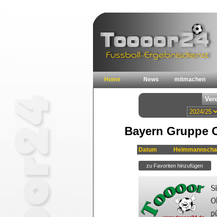
Home
News
mitmachen
Bayern Gruppe C
Datum
Heimmannscha