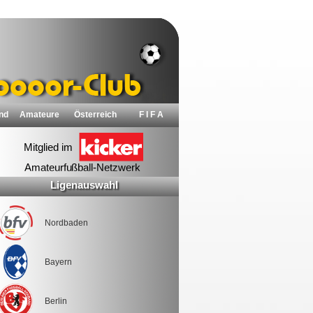
nd
Amateure
Österreich
F I F A
Ligenauswahl
Nordbaden
Bayern
Berlin