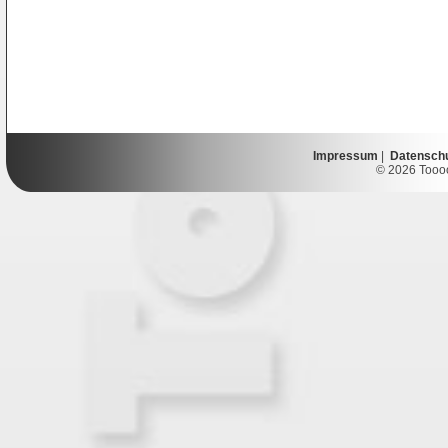
Impressum
|
Datensch
© 2026 Toooor