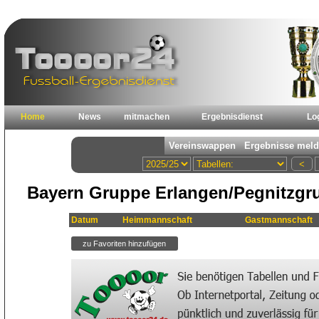
Home
News
mitmachen
Ergebnisdienst
Lo
Bayern Gruppe Erlangen/Pegnitzgru
Datum
Heimmannschaft
Gastmannschaft